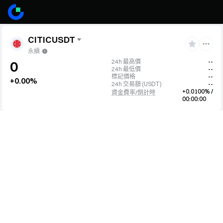
CITICUSDT
永續
24h 最高價
--
0
24h 最低價
--
標記價格
--
+0.00%
24h 交易額
(
USDT
)
--
+0.0100% /
資金費率/倒計時
00:00:00