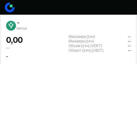
Vertus
Максимум (24ч)
--
0,00
Минимум (24ч)
--
Объем (24ч) (VERT)
--
--
Оборот (24ч) (USDT)
--
-