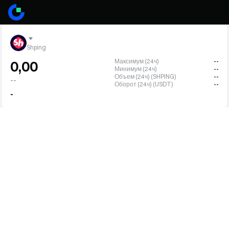
Shping
Максимум (24ч)
--
0,00
Минимум (24ч)
--
Объем (24ч) (SHPING)
--
--
Оборот (24ч) (USDT)
--
-