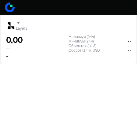
Layer3
Максимум (24ч)
--
0,00
Минимум (24ч)
--
Объем (24ч) (L3)
--
--
Оборот (24ч) (USDT)
--
-