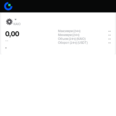
KAIO
Максимум (24ч)
--
0,00
Минимум (24ч)
--
Объем (24ч) (KAIO)
--
--
Оборот (24ч) (USDT)
--
-