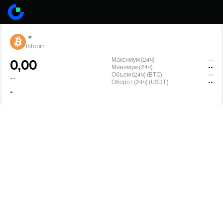
Bitcoin
Максимум (24ч)
--
0,00
Минимум (24ч)
--
Объем (24ч) (BTC)
--
--
Оборот (24ч) (USDT)
--
-