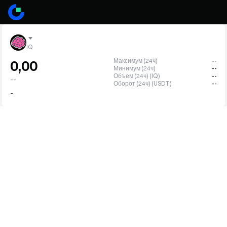
IQ
Максимум (24ч)
--
0,00
Минимум (24ч)
--
Объем (24ч) (IQ)
--
--
Оборот (24ч) (USDT)
--
-