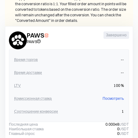
the conversion ratio is 1:1. Your filled order amount in points will be 
converted to tokens based on the conversion ratio. The order size 
will remain unchanged after the conversion. You can check the 
"Converted Amount" in order details.
PAWS
Завершено
PAWS
Время торгов
--
Время доставки
--
LTV
100
%
Комиссионная ставка
Посмотреть
Соотношение конверсии
1
Последняя цена
0.00048
USDT
Наибольшая ставка
0
USDT
Главный спрос
0
USDT