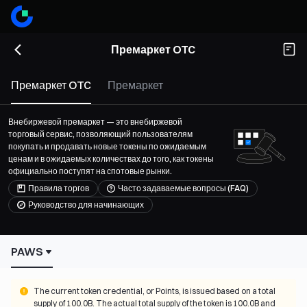
Премаркет OTC
Премаркет OTC
Премаркет
Внебиржевой премаркет — это внебиржевой
торговый сервис, позволяющий пользователям
покупать и продавать новые токены по ожидаемым
ценам и в ожидаемых количествах до того, как токены
официально поступят на спотовые рынки.
Правила торгов
Часто задаваемые вопросы (FAQ)
Руководство для начинающих
PAWS
The current token credential, or Points, is issued based on a total 
supply of 100.0B. The actual total supply of the token is 100.0B and 