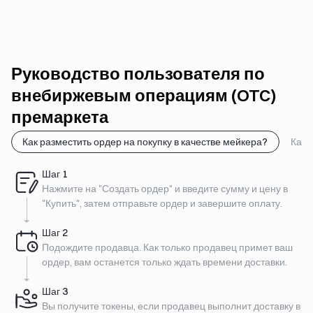
Руководство пользователя по
внебиржевым операциям (OTC)
премаркета
Как разместить ордер на покупку в качестве мейкера?
Как 
Шаг
1
Нажмите на "Создать ордер" и введите сумму и цену в
"Купить", затем отправьте ордер и завершите оплату.
Шаг
2
Подождите продавца. Как только продавец примет ваш
ордер, вам останется только ждать времени доставки.
Шаг
3
Вы получите токены, если продавец выполнит доставку в