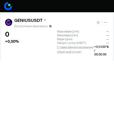
GENIUSUSDT
Бессрочные фьючерсы
Максимум (24ч)
--
0
Минимум (24ч)
--
Марк Цена
--
+0,00%
Оборот (24ч)
(
USDT
)
--
+0,0100 %
Ставка финансирования/
/
обратный отсчет
00:00:00