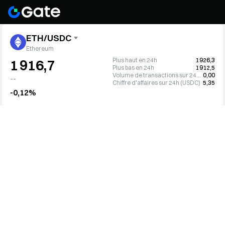
ETH/USDC
Ethereum
Plus haut en 24h
1 926,3
1 916,7
Plus bas en 24h
1 912,5
Volume de transactions sur 24h (ETH)
0,00
--
Chiffre d'affaires sur 24h (USDC)
5,35
-0,12%