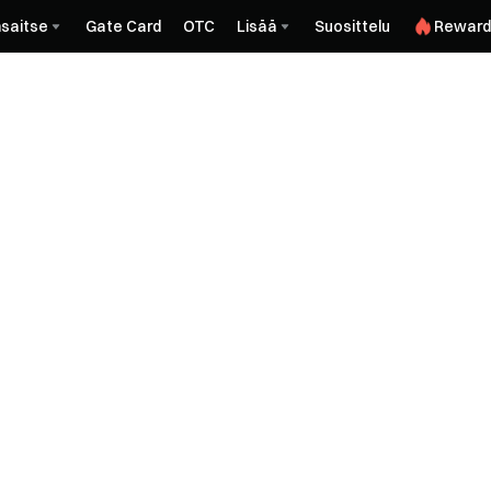
saitse
Gate Card
OTC
Lisää
Suosittelu
Reward