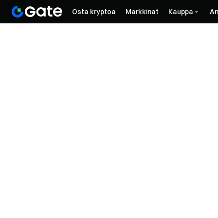
Osta kryptoa
Markkinat
Kauppa
An