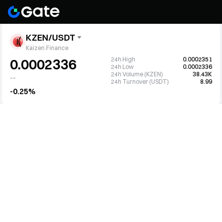
KZEN/USDT
Kaizen.Finance
24h High
0.0002351
0.0002336
24h Low
0.0002336
24h Volume (KZEN)
38.43K
--
24h Turnover (USDT)
8.99
-0.25%