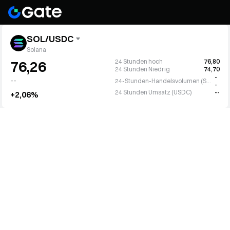
SOL/USDC
Solana
24 Stunden hoch
76,80
76,26
24 Stunden Niedrig
74,70
-
--
24-Stunden-Handelsvolumen (SOL)
-
24 Stunden Umsatz (USDC)
--
+2,06%