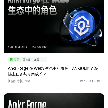
新手
区块链
交易
+
1
Ankr Forge 在 Web3 生态中的角色：ANKR 如何连结
链上任务与专案成长？
阅读时长
:
3m
2026-08-06