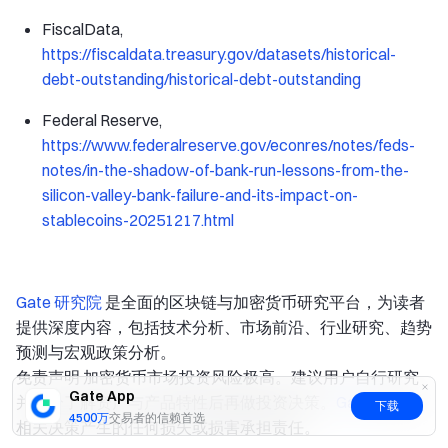
FiscalData,
https://fiscaldata.treasury.gov/datasets/historical-
debt-outstanding/historical-debt-outstanding
Federal Reserve,
https://www.federalreserve.gov/econres/notes/feds-
notes/in-the-shadow-of-bank-run-lessons-from-the-
silicon-valley-bank-failure-and-its-impact-on-
stablecoins-20251217.html
Gate 研究院
是全面的区块链与加密货币研究平台，为读者
提供深度内容，包括技术分析、市场前沿、行业研究、趋势
预测与宏观政策分析。
免责声明
加密货币市场投资风险极高。建议用户自行研究
Gate App
并充分了解资产与产品特性后再做投资决策。
Gate
不对因
下载
4500万
交易者的信赖首选
相关决策产生的任何损失或损害承担责任。