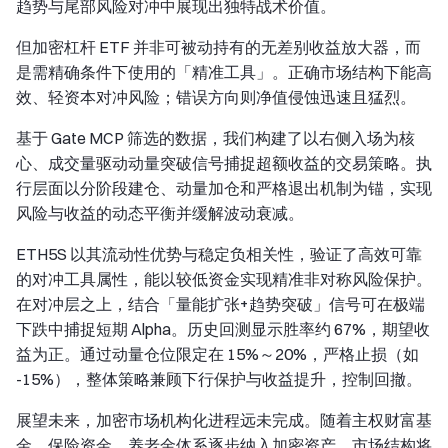
趋势与尾部风险对冲中展现出独特战术价值。
但加密杠杆 ETF 并非可被动持有的无差别收益放大器，而
是需精确条件下使用的「精准工具」。正确市场结构下能高
效、轻资本对冲风险；错误方向则净值侵蚀迅速且猛烈。
基于 Gate MCP 筛选的数据，我们构建了以右侧入场为核
心、成交量驱动动量突破信号捕捉超额收益的交易策略。执
行层面以分阶段建仓、动量加仓和严格退出机制为锚，实现
风险与收益的动态平衡并缓解波动衰减。
ETH5S 以其流动性优势与稳定负相关性，验证了高效可靠
的对冲工具属性，能以较低资金实现精准非对称风险保护。
在对冲层之上，结合「量能扩张+趋势突破」信号可在极端
下跌中捕捉短期 Alpha。历史回测显示胜率约 67%，期望收
益为正。通过动量仓位限定在 15%～20%，严格止损（如
-15%），整体策略兼顾下行保护与收益提升，控制回撤。
展望未来，加密市场机构化进程远未完成。随着主权财富基
金、保险资金、养老金体系逐步纳入加密资产，市场结构将