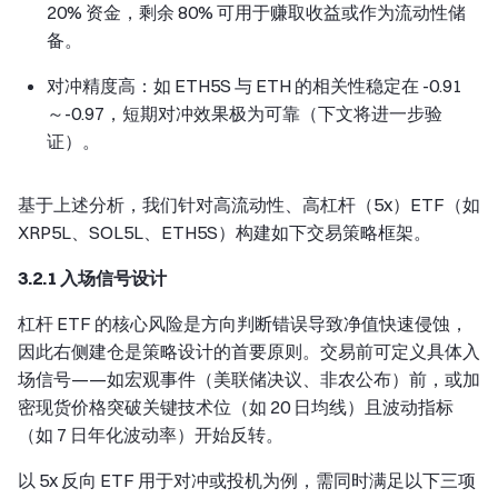
20% 资金，剩余 80% 可用于赚取收益或作为流动性储
备。
对冲精度高：如 ETH5S 与 ETH 的相关性稳定在 -0.91
～-0.97，短期对冲效果极为可靠（下文将进一步验
证）。
基于上述分析，我们针对高流动性、高杠杆（5x）ETF（如
XRP5L、SOL5L、ETH5S）构建如下交易策略框架。
3.2.1 入场信号设计
杠杆 ETF 的核心风险是方向判断错误导致净值快速侵蚀，
因此右侧建仓是策略设计的首要原则。交易前可定义具体入
场信号——如宏观事件（美联储决议、非农公布）前，或加
密现货价格突破关键技术位（如 20 日均线）且波动指标
（如 7 日年化波动率）开始反转。
以 5x 反向 ETF 用于对冲或投机为例，需同时满足以下三项