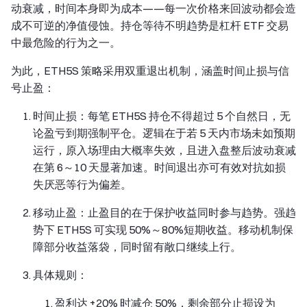
动衰减，时间本身即为成本——每一次价格来回波动都会造
成不可逆的净值侵蚀。持仓等待不明趋势是杠杆 ETF 交易
中最危险的行为之一。
为此，ETH5S 策略采用双重退出机制，涵盖时间止损与信
号止盈：
时间止损：每笔 ETH5S 持仓不得超过 5 个自然日，无
论盈亏到期强制平仓。逻辑在于若 5 天内市场未如预期
运行，原入场理由大概率失效，且进入盘整后波动衰减
在第 6～10 天显著加速。时间退出亦可有效对抗如损
失厌恶等行为偏差。
移动止盈：止盈目的在于保护收益同时参与趋势。强趋
势下 ETH5S 可实现 50%～80%短期收益。移动机制保
障部分收益落袋，同时留有敞口继续上行。
具体规则：
盈利达 +20% 时减仓 50%，剩余部分止损设为