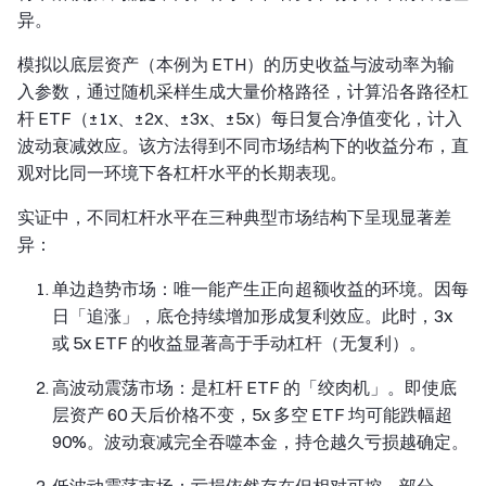
异。
模拟以底层资产（本例为 ETH）的历史收益与波动率为输
入参数，通过随机采样生成大量价格路径，计算沿各路径杠
杆 ETF（±1x、±2x、±3x、±5x）每日复合净值变化，计入
波动衰减效应。该方法得到不同市场结构下的收益分布，直
观对比同一环境下各杠杆水平的长期表现。
实证中，不同杠杆水平在三种典型市场结构下呈现显著差
异：
单边趋势市场：唯一能产生正向超额收益的环境。因每
日「追涨」，底仓持续增加形成复利效应。此时，3x
或 5x ETF 的收益显著高于手动杠杆（无复利）。
高波动震荡市场：是杠杆 ETF 的「绞肉机」。即使底
层资产 60 天后价格不变，5x 多空 ETF 均可能跌幅超
90%。波动衰减完全吞噬本金，持仓越久亏损越确定。