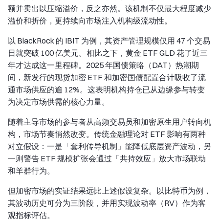
额并卖出以压缩溢价，反之亦然。该机制不仅最大程度减少
溢价和折价，更持续向市场注入机构级流动性。
以 BlackRock 的 IBIT 为例，其资产管理规模仅用 47 个交易
日就突破 100 亿美元。相比之下，黄金 ETF GLD 花了近三
年才达成这一里程碑。2025 年国债策略（DAT）热潮期
间，新发行的现货加密 ETF 和加密国债配置合计吸收了流
通市场供应的逾 12%。这表明机构持仓已从边缘参与转变
为决定市场供需的核心力量。
随着主导市场的参与者从高频交易员和加密原生用户转向机
构，市场节奏悄然改变。传统金融理论对 ETF 影响有两种
对立假设：一是「套利传导机制」能降低底层资产波动，另
一则警告 ETF 规模扩张会通过「共持效应」放大市场联动
和羊群行为。
但加密市场的实证结果远比上述假设复杂。以比特币为例，
其波动历史可分为三阶段，并用实现波动率（RV）作为客
观指标评估。