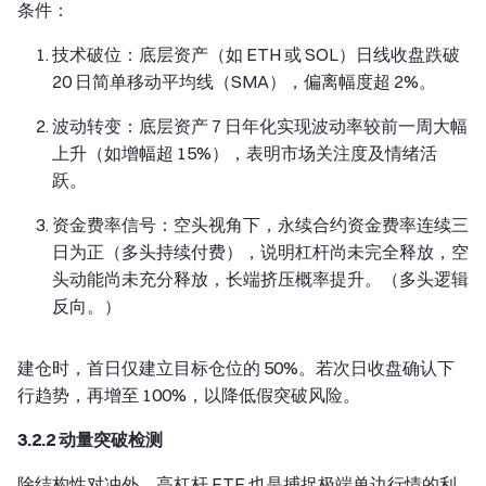
条件：
技术破位：底层资产（如 ETH 或 SOL）日线收盘跌破
20 日简单移动平均线（SMA），偏离幅度超 2%。
波动转变：底层资产 7 日年化实现波动率较前一周大幅
上升（如增幅超 15%），表明市场关注度及情绪活
跃。
资金费率信号：空头视角下，永续合约资金费率连续三
日为正（多头持续付费），说明杠杆尚未完全释放，空
头动能尚未充分释放，长端挤压概率提升。（多头逻辑
反向。）
建仓时，首日仅建立目标仓位的 50%。若次日收盘确认下
行趋势，再增至 100%，以降低假突破风险。
3.2.2 动量突破检测
除结构性对冲外，高杠杆 ETF 也是捕捉极端单边行情的利