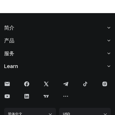
简介
关于我们
产品
职业机会
C2C
服务
新闻中心
闪兑与大宗交易
VIP 权益
F1 红牛车队官方赞助商
Learn
现货交易
机构服务
用户协议
学院
杠杆交易
建议反馈
风险警示
Gate 快讯
理财中心
公告列表
隐私政策
Gate 博客
ETF
费率标准
Cookie 政策
加密货币百科
合约
帮助中心
媒体工具包
Gate 研究院
CFD 合约
简体中文
USD
上币申请