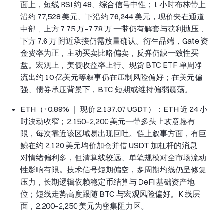
面上，短线 RSI 约 48、综合信号中性；1 小时布林带上
沿约 77,528 美元、下沿约 76,244 美元，现价夹在通道
中部，上方 7.75 万–7.78 万 一带仍有解套与获利抛压，
下方 7.6 万 附近承接仍需放量确认。衍生品端，Gate 资
金费率为正，主动买卖比略偏卖，反弹仍缺一致性买
盘。宏观上，美债收益率上行、现货 BTC ETF 单周净
流出约 10 亿美元等叙事仍在压制风险偏好；在美元偏
强、债券承压背景下，BTC 短期或维持偏弱震荡。
ETH（+0.89% ｜ 现价 2,137.07 USDT）：ETH 近 24 小
时波动收窄；2,150–2,200 美元一带多头上攻意愿有
限，每次靠近该区域易出现回吐。链上叙事方面，有巨
鲸在约 2,120 美元均价加仓并借 USDT 加杠杆的消息，
对情绪偏利多，但清算线较远、单笔规模对全市场流动
性影响有限。技术信号短期偏空，多周期均线仍呈修复
压力，长期逻辑依赖稳定币结算与 DeFi 基础资产地
位；短线走势高度跟随 BTC 与宏观风险偏好。K 线层
面，2,200–2,250 美元为密集阻力区。