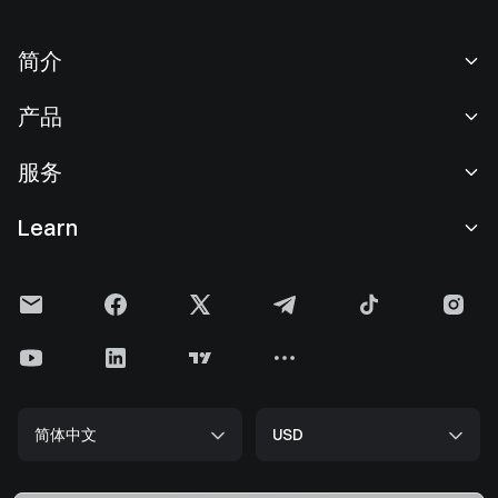
简介
关于我们
产品
职业机会
C2C
服务
新闻中心
闪兑与大宗交易
VIP 权益
F1 红牛车队官方赞助商
Learn
现货交易
机构服务
用户协议
学院
杠杆交易
建议反馈
风险警示
Gate 快讯
理财中心
公告列表
隐私政策
Gate 博客
ETF
费率标准
Cookie 政策
加密货币百科
合约
帮助中心
媒体工具包
Gate 研究院
CFD 合约
简体中文
USD
上币申请
储备金
比特币减半
股票
智能合约安全
牌照
以太坊 (ETH) 升级
Alpha