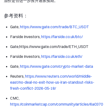
油价是否进一步推升通胀预期。
参考资料：
Gate,
https://www.gate.com/trade/BTC_USDT
Farside Investors,
https://farside.co.uk/btc/
Gate,https://www.gate.com/trade/ETH_USDT
Farside Investors,
https://farside.co.uk/eth/
Gate,
https://www.gate.com/crypto-market-data
Reuters,
https://www.reuters.com/world/middle-
east/no-deal-no-exit-how-us-iran-standout-risks-
fresh-conflict-2026-05-18/
CMC,
https://coinmarketcap.com/community/articles/6a0370