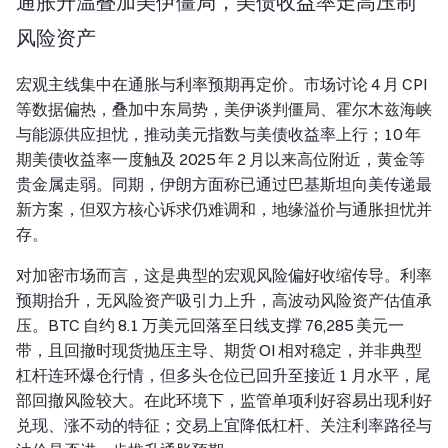
通胀升温叠加美伊僵局，美债收益率走高压制
风险资产
宏观主线集中在通胀与利率预期再定价。市场讨论 4 月 CPI
等数据偏热，叠加中东局势，美伊谈判僵局、霍尔木兹海峡
与能源供应担忧，推动美元指数与美债收益率上行；10 年
期美债收益率一度触及 2025 年 2 月以来高位附近，黄金等
贵金属走弱。同期，伊朗方面称已通过巴基斯坦向美传递最
新方案，但双方核心诉求仍难调和，地缘溢价与通胀担忧并
存。
对加密市场而言，这是典型的宏观风险偏好收缩传导。利率
预期抬升，无风险资产吸引力上升，高波动风险资产估值承
压。BTC 自约 8.1 万美元回落至日线支撑 76,285 美元一
带，且回撤时现货抛压主导、期货 OI 相对稳定，并非典型
杠杆连环爆仓行情，但多头仓位已回升至接近 1 月水平，尾
部回撤风险较大。在此环境下，监管单项利好容易出现利好
兑现、涨不动的特征；交易上宜降低杠杆、关注利率路径与