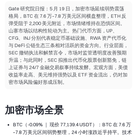
Gate 研究院日报：5 月 19 日，加密市场延续弱势震荡
格局，BTC 在 7.6 万–7.8 万美元区间横盘整理，ETH 反
弹受阻于 2,200 美元附近，市场情绪维持在恐惧区间。
山寨市场以结构性轮动为主。热门代币方面，UP、
CFG、INJ 分别代表稳定币基础设施、RWA 资产代币化
与 DeFi 公链生态三条相对活跃的资金方向。行业层面，
SEC 撤销执法和解禁言令，市场对监管透明度改善预期
升温；与此同时，SEC 拟推出代币化股票创新豁免，链
上证券与 24/7 金融交易叙事持续发酵。宏观方面，美债
收益率走高、美元维持强势以及 ETF 资金流出，仍对加
密市场风险偏好形成压制。
加密市场全景
BTC（-0.09% ｜ 现价 77,139.4 USDT）：BTC 在 7.6 万
–7.8 万美元区间弱势整理，24 小时涨跌近乎持平。技术