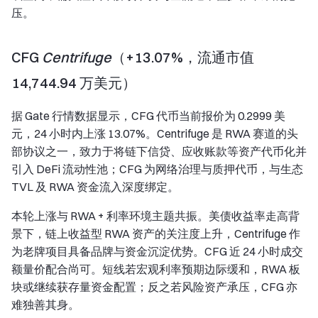
压。
CFG
Centrifuge
（+13.07%，流通市值
14,744.94 万美元）
据 Gate 行情数据显示，CFG 代币当前报价为 0.2999 美
元，24 小时内上涨 13.07%。Centrifuge 是 RWA 赛道的头
部协议之一，致力于将链下信贷、应收账款等资产代币化并
引入 DeFi 流动性池；CFG 为网络治理与质押代币，与生态
TVL 及 RWA 资金流入深度绑定。
本轮上涨与 RWA + 利率环境主题共振。美债收益率走高背
景下，链上收益型 RWA 资产的关注度上升，Centrifuge 作
为老牌项目具备品牌与资金沉淀优势。CFG 近 24 小时成交
额量价配合尚可。短线若宏观利率预期边际缓和，RWA 板
块或继续获存量资金配置；反之若风险资产承压，CFG 亦
难独善其身。