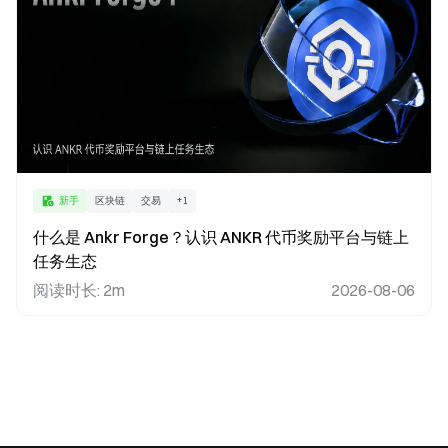
新手
区块链
交易
+
1
什么是 Ankr Forge？认识 ANKR 代币奖励平台与链上
任务生态
阅读时长
:
2m
2026-08-06