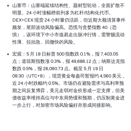
山寨币：山寨端延续结构性、题材型轮动，全面扩散不
明显。24 小时涨幅榜前列多为杠杆/结构化代币。
DEX+CEX 现货 24 小时量仍活跃，但近期大额清算事件
频发，尾部波动风险偏高。恐慌与贪婪指数 40（恐
惧），该环境下中小市值易走出脉冲行情，需警惕流动
性薄、拉抬急、回撤快的风险。
宏观：5 月 18 日标普 500 指数跌 0.1%，报 7,403.05
点；道琼斯指数涨 0.3%，报 49,686.12 点；纳斯达克指
数跌 0.5%，报 26,090.73 点。截至 5 月 19 日
09:30（UTC+8），现货黄金每盎司暂报约 4,560 美元，
近 24 小时跌幅约 0.5%。市场仍在避险需求与高利率预
期之间反复博弈，美元走弱对金价形成一定支撑，但美
债收益率维持高位与中东局势缓和预期，仍压制黄金进
一步上行，对加密市场风险偏好亦形成间接影响。