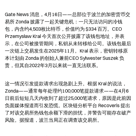
Gate News 消息，4月16日——总部位于波兰的加密货币交
易所 Zonda 披露了一起关键危机：一只无法访问的冷钱
包，内含约4,503枚比特币，价值约为 $334 百万。CEO 
Przemysław Kral 今天首次公开披露了该钱包地址，并表
示，在公司被接管期间，私钥从未转移给公司。该钱包最后
一次链上交易发生在2025年11月。Kral 表示，密钥转移原
本计划由 Zonda 的创始人兼前CEO Sylwester Suszek 负
责，但其自2022年3月以来就一直无法联系。
这一情况引发提款请求出现急剧上升。根据 Kral 的说法，
Zonda——通常每年处理约100,000笔提款请求——在4月6
日前后短短几天内收到了超过25,000笔请求，原因是此前因
负面媒体报道而引发恐慌。区块链分析平台 Recoveris 提出
了对该交易所热钱包余额下滑的担忧，并警告可能存在破产
风险。据报道，波兰当局正在调查该交易所。