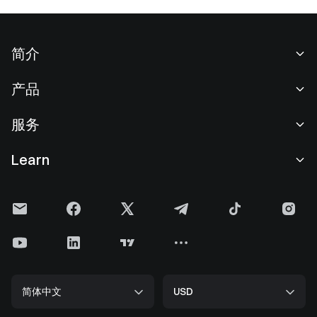
简介
关于我们
产品
职业机会
C2C
服务
新闻中心
闪兑与大宗交易
VIP 权益
F1 红牛车队官方赞助商
Learn
现货交易
机构服务
用户协议
学院
杠杆交易
建议反馈
风险警示
Gate 快讯
理财中心
公告列表
隐私政策
Gate 博客
ETF
费率标准
Cookie 政策
加密货币百科
合约
帮助中心
媒体工具包
Gate 研究院
CFD 合约
简体中文
USD
上币申请
储备金
比特币减半
股票