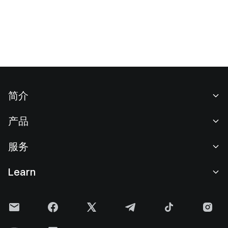
简介
关于我们
产品
职业机会
C2C
服务
新闻中心
闪兑与大宗交易
VIP 权益
F1 红牛车队官方赞助商
Learn
现货交易
机构服务
用户协议
学院
杠杆交易
建议反馈
风险警示
Gate 快讯
理财中心
公告列表
隐私政策
Gate 博客
ETF