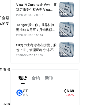
Visa 与 Zerohash 合作，将
稳定币支付整合至 Visa
Direct
2026-08-05 17:03:15
了金融
标的受
Tanger 报告称，世界杯旅
游推动 6 月至 7 月销售额增
长 5%
2026-08-05 15:55:54
SK海力士考虑潜在拆股，股
价上涨，管理层称“并非不可
能”
2026-08-05 12:16:39
向看涨
现货
合约
新币
GT
$6.68
狗头
0.90%