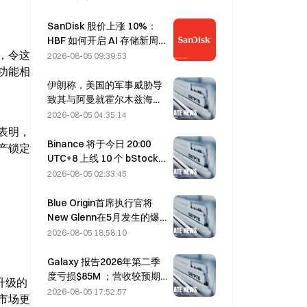
SanDisk 股价上涨 10%：
HBF 如何开启 AI 存储新周
%，令这
期，财报能否验证增长逻
2026-08-05 09:39:53
辑？
功能相
伊朗称，美国的军事威胁导
致其与阿曼就霍尔木兹海峡
达成协议的时间推迟至8月5
2026-08-05 04:35:14
日
化表明，
Binance 将于今日 20:00
产锁定
UTC+8 上线 10 个 bStocks
交易对，挂单手续费为零
2026-08-05 02:33:45
Blue Origin首席执行官将
New Glenn在5月发生的爆
炸归因于BE-4发动机阀门故
2026-08-05 18:58:10
障
Galaxy 报告2026年第二季
度亏损$85M ；营收较预期
升级的
低3亿美元，股价下跌
2026-08-05 17:52:57
市场更
7.23%。