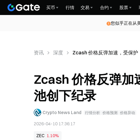
买币
行情
交易
合约
股票
您似乎正在从
资讯
深度
Zcash 价格反弹加速，受保护（
Zcash 价格反弹加
池创下纪录
Crypto News Land
行情分析
价格预测
价格异动
2026-04-10 17:36:17
ZEC
1.10%