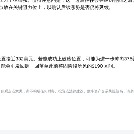
入压力正在增强。值得注意的是，这一进展往往会在经历整固之后
点放在关键阻力位上，以确认后续涨势是否仍将延续。
，位置接近332美元。若能成功上破该位置，可能为进一步冲向375
可能会引发回调，回落至此前整固阶段所见的$190 区间。
te 的观点或意见，亦不构成任何财务、投资或法律建议。数字资产交易风险较高，请