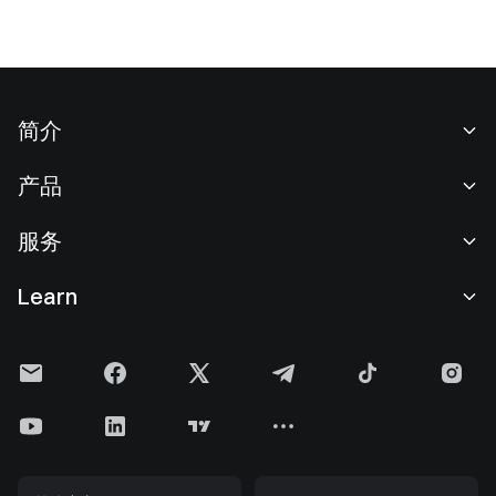
简介
关于我们
产品
职业机会
C2C
服务
新闻中心
闪兑与大宗交易
VIP 权益
F1 红牛车队官方赞助商
Learn
现货交易
机构服务
用户协议
学院
杠杆交易
建议反馈
风险警示
Gate 快讯
理财中心
公告列表
隐私政策
Gate 博客
ETF
费率标准
Cookie 政策
加密货币百科
合约
帮助中心
媒体工具包
Gate 研究院
CFD 合约