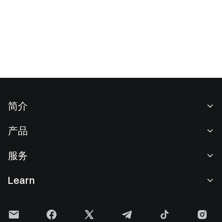
简介
关于我们
产品
职业机会
C2C
服务
新闻中心
闪兑与大宗交易
VIP 权益
F1 红牛车队官方赞助商
Learn
现货交易
机构服务
用户协议
学院
杠杆交易
建议反馈
风险警示
Gate 快讯
理财中心