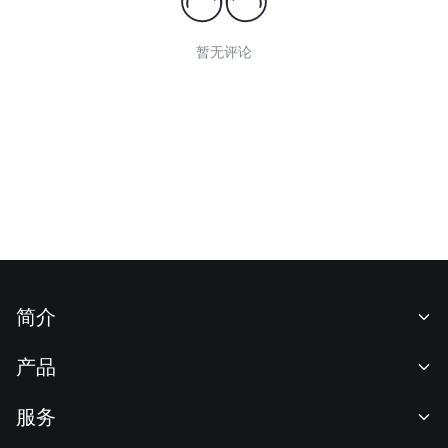
暂无评论
简介
关于我们
产品
职业机会
C2C
服务
新闻中心
闪兑与大宗交易