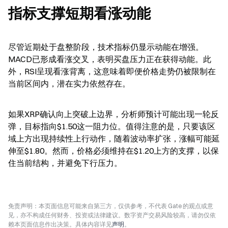
指标支撑短期看涨动能
尽管近期处于盘整阶段，技术指标仍显示动能在增强。
MACD已形成看涨交叉，表明买盘压力正在获得动能。此
外，RSI呈现看涨背离，这意味着即便价格走势仍被限制在
当前区间内，潜在实力依然存在。
如果XRP确认向上突破上边界，分析师预计可能出现一轮反
弹，目标指向$1.50这一阻力位。值得注意的是，只要该区
域上方出现持续性上行动作，随着波动率扩张，涨幅可能延
伸至$1.80。然而，价格必须维持在$1.20上方的支撑，以保
住当前结构，并避免下行压力。
免责声明：本页面信息可能来自第三方，仅供参考，不代表 Gate 的观点或意
见，亦不构成任何财务、投资或法律建议。数字资产交易风险较高，请勿仅依
赖本页面信息作出决策。具体内容详见
声明
。