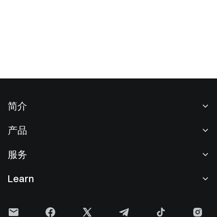
简介
关于我们
产品
职业机会
C2C
服务
新闻中心
闪兑与大宗交易
VIP 权益
F1 红牛车队官方赞助商
Learn
现货交易
机构服务
用户协议
学院
杠杆交易
建议反馈
风险警示
Gate 快讯
理财中心