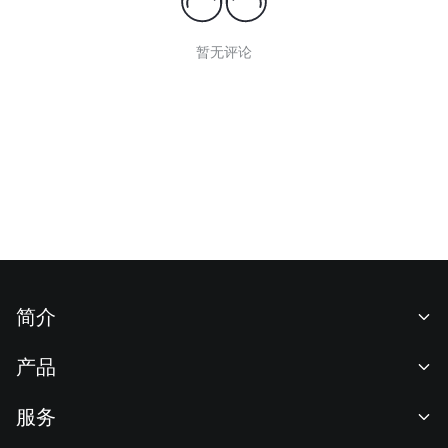
暂无评论
简介
关于我们
产品
职业机会
C2C
服务
新闻中心
闪兑与大宗交易