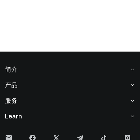
简介
关于我们
产品
职业机会
C2C
服务
新闻中心
闪兑与大宗交易
VIP 权益
F1 红牛车队官方赞助商
Learn
现货交易
机构服务
用户协议
学院
杠杆交易
建议反馈
风险警示
Gate 快讯
理财中心