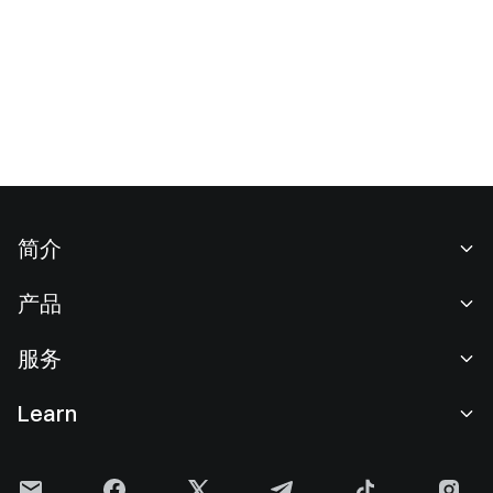
简介
关于我们
产品
职业机会
C2C
服务
新闻中心
闪兑与大宗交易
VIP 权益
F1 红牛车队官方赞助商
Learn
现货交易
机构服务
用户协议
学院
杠杆交易
建议反馈
风险警示
Gate 快讯
理财中心