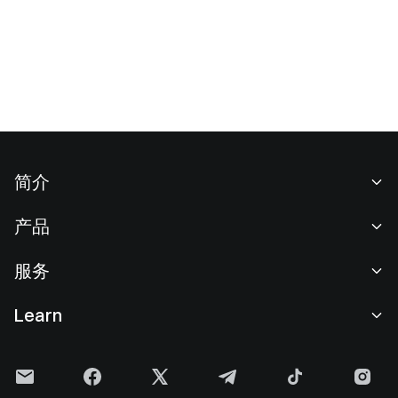
简介
关于我们
产品
职业机会
C2C
服务
新闻中心
闪兑与大宗交易
VIP 权益
F1 红牛车队官方赞助商
Learn
现货交易
机构服务
用户协议
学院
杠杆交易
建议反馈
风险警示
Gate 快讯
理财中心
公告列表
隐私政策