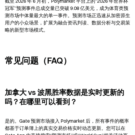
截至 2026 年 6 月初，Polymarket 平台上的“2026 年世界杯
冠军”预测事件总成交量已突破 9.08 亿美元，成为体育类预
测市场中体量最大的单一事件。预测市场正迅速从加密原生
用户的小众场景，扩展为融合资讯判读、数据分析与交易策
略的新型市场模式。
常见问题（FAQ）
加拿大 vs 波黑胜率数据是实时更新的
吗？在哪里可以看到？
是的。Gate 预测市场接入 Polymarket 后，所有事件的概率
都基于订单簿上的真实交易价格实时动态更新。您可以在 