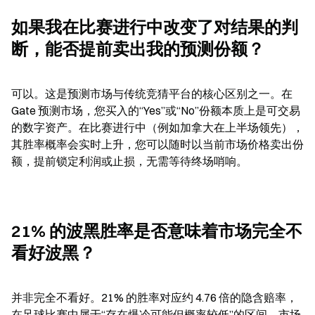
如果我在比赛进行中改变了对结果的判
断，能否提前卖出我的预测份额？
可以。这是预测市场与传统竞猜平台的核心区别之一。在 
Gate 预测市场，您买入的“Yes”或“No”份额本质上是可交易
的数字资产。在比赛进行中（例如加拿大在上半场领先），
其胜率概率会实时上升，您可以随时以当前市场价格卖出份
额，提前锁定利润或止损，无需等待终场哨响。
21% 的波黑胜率是否意味着市场完全不
看好波黑？
并非完全不看好。21% 的胜率对应约 4.76 倍的隐含赔率，
在足球比赛中属于“存在爆冷可能但概率较低”的区间。市场