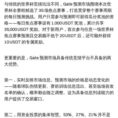
与传统的世界杯竞猜玩法不同，Gate 预测市场围绕本次世
界杯全赛程精选了 35 场焦点赛事，打造贯穿整个赛事周期
的每日预测挑战。用户只需参与预测即可获得瓜分奖池的资
格——每日焦点赛事设有 1,000 USDT 奖池，累计共享 
35,000 USDT 奖励。对于新用户，首次参与任意一场世界杯
焦点赛事预测且交易额不低于 20 USDT 后，还可额外获得 
10 USDT 的专属奖励。
更重要的是，Gate 预测市场具备传统竞猜平台不具备的两
大优势。
第一，实时反映市场信息。预测市场的价格是动态变化的
——随着球队伤情更新、赛前训练信息流出、甚至临场首发
名单的确认，概率都会随之调整。这为具备信息判读能力的
用户提供了交易窗口。
第二，用资金投票的集体智慧。53%、27%、21% 并不是