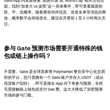
Gate App 内直接搜索“预测市场”或“World Cup”相关活动页
面，找到“加拿大 vs 波黑”这一具体事件，即可查看最新的
胜、平、负概率。随着赛前伤停信息、首发名单等消息的释
放，概率数字会持续变化，建议在开赛前 1 至 2 小时再次关
注。
参与 Gate 预测市场需要开通特殊的钱
包或链上操作吗？
不需要。Gate 是全球首家将 Polymarket 整合至中心化交易
所的平台，您只需拥有一个 Gate 账户并存入 USDT（或从
现货账户划转），即可直接在 App 内下单参与预测，全程
无需接触链上钱包或支付 Gas 费。这大大降低了加密预测
市场的参与门槛。