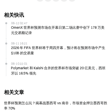
相关快讯
06-12 02:47
OmenX 世界杯预测市场在开幕日第二场比赛中创下 178 万美
元交易额记录
06-11 16:21
2026 年 FIFA 世界杯将于周四开幕，预计将在预测市场中产生
$10B 的交易量
06-10 22:01
Polymarket 和 Kalshi 合并的世界杯市场突破 20 亿美元，西班
牙以 16.5% 领先
相关文章
世界杯预测怎么玩？揭幕战墨西哥 vs 南非，市场资金押注墨西哥胜
率 70%