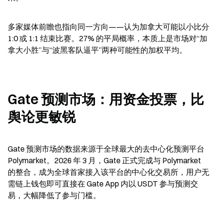
多家媒体前瞻也指向同一方向——认为加拿大可能以小比分 
1:0 或 1:1 结束比赛。27% 的平局概率，本质上是市场对“加
拿大小胜”与“波黑客队逼平”两种可能性的加权平均。
Gate 预测市场：用资金投票，比
舆论更敏锐
Gate 预测市场的数据来源于全球最大的去中心化预测平台 
Polymarket。2026 年 3 月，Gate 正式完成与 Polymarket 
的整合，成为全球首家接入该平台的中心化交易所，用户无
需链上钱包即可直接在 Gate App 内以 USDT 参与预测交
易，大幅降低了参与门槛。