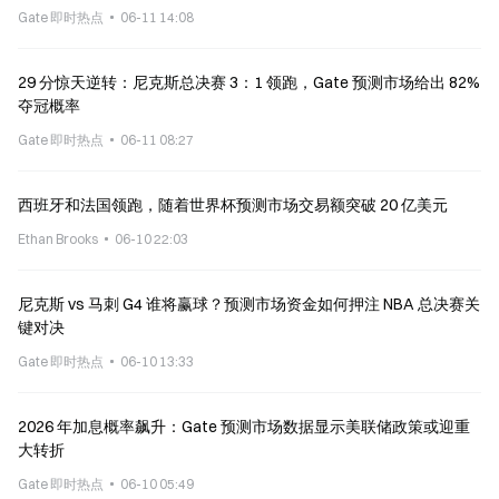
Gate 即时热点
06-11 14:08
29 分惊天逆转：尼克斯总决赛 3：1 领跑，Gate 预测市场给出 82%
夺冠概率
Gate 即时热点
06-11 08:27
西班牙和法国领跑，随着世界杯预测市场交易额突破 20 亿美元
Ethan Brooks
06-10 22:03
尼克斯 vs 马刺 G4 谁将赢球？预测市场资金如何押注 NBA 总决赛关
键对决
Gate 即时热点
06-10 13:33
2026 年加息概率飙升：Gate 预测市场数据显示美联储政策或迎重
大转折
Gate 即时热点
06-10 05:49