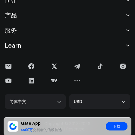
简介
关于我们
产品
职业机会
C2C
服务
新闻中心
闪兑与大宗交易
VIP 权益
F1 红牛车队官方赞助商
Learn
现货交易
机构服务
用户协议
学院
杠杆交易
建议反馈
风险警示
Gate 快讯
理财中心
公告列表
隐私政策
Gate 博客
ETF
费率标准
Cookie 政策
加密货币百科
合约
帮助中心
媒体工具包
Gate 研究院
CFD 合约
简体中文
USD
上币申请
储备金
比特币减半
股票
智能合约安全
牌照
以太坊 (ETH) 升级
Alpha
开发者中心（API）
安全方案
Gate App
Copyright © 2013-2026.
下载
大数据
Gate Pay
All Right Reserved.
4500万
交易者的信赖首选
官方验证渠道
GateToken (GT)