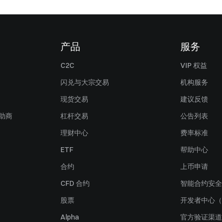
产品
服务
C2C
VIP 权益
闪兑与大宗交易
机构服务
现货交易
建议反馈
赞助商
杠杆交易
公告列表
理财中心
费率标准
ETF
帮助中心
合约
上币申请
CFD 合约
智能合约安全
股票
开发者中心（
Alpha
官方验证渠道