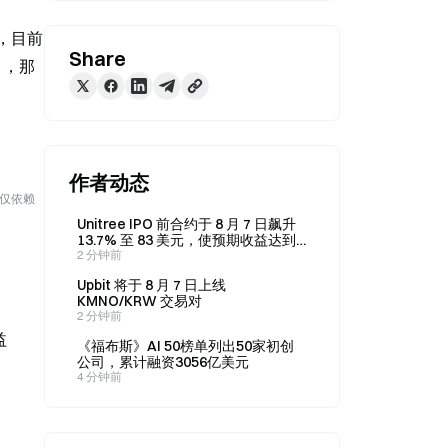
位，目前
Share
），那
作者动态
勿仅依赖
Unitree IPO 前合约于 8 月 7 日飙升
13.7% 至 83 美元，使预期收益达到
198,500 CNY
2 分钟前
Upbit 将于 8 月 7 日上线
KMNO/KRW 交易对
2 分钟前
益
《福布斯》AI 50榜单列出50家初创
公司，累计融资3056亿美元
4 分钟前