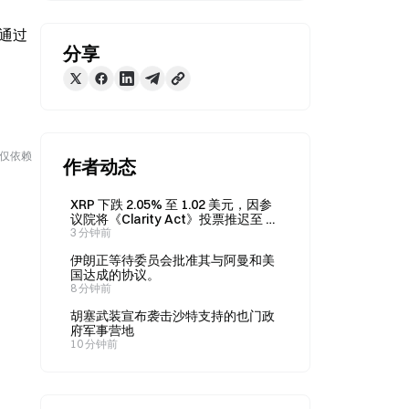
后通过 
分享
勿仅依赖
作者动态
XRP 下跌 2.05% 至 1.02 美元，因参
议院将《Clarity Act》投票推迟至 9
月
3 分钟前
伊朗正等待委员会批准其与阿曼和美
国达成的协议。
8 分钟前
胡塞武装宣布袭击沙特支持的也门政
府军事营地
10 分钟前