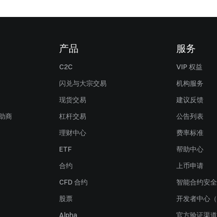
产品
服务
C2C
VIP 权益
闪兑与大宗交易
机构服务
现货交易
建议反馈
赞助商
杠杆交易
公告列表
理财中心
费率标准
ETF
帮助中心
合约
上币申请
CFD 合约
智能合约安全
股票
开发者中心（
Alpha
官方验证渠道