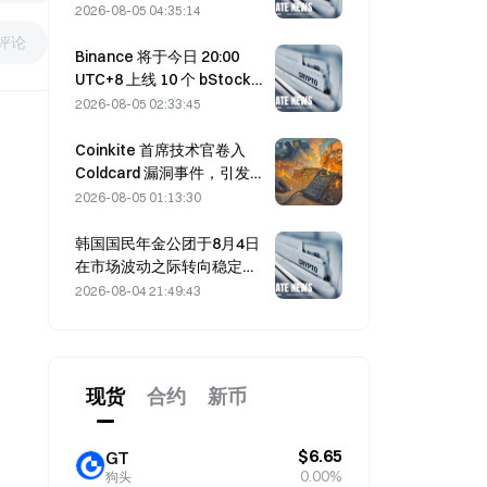
达成协议的时间推迟至8月5
2026-08-05 04:35:14
日
评论
Binance 将于今日 20:00
UTC+8 上线 10 个 bStocks
交易对，挂单手续费为零
2026-08-05 02:33:45
Coinkite 首席技术官卷入
Coldcard 漏洞事件，引发四
轮攻击并造成 1.14 亿美元损
2026-08-05 01:13:30
失
韩国国民年金公团于8月4日
在市场波动之际转向稳定型
股票
2026-08-04 21:49:43
现货
合约
新币
$6.65
GT
0.00%
狗头