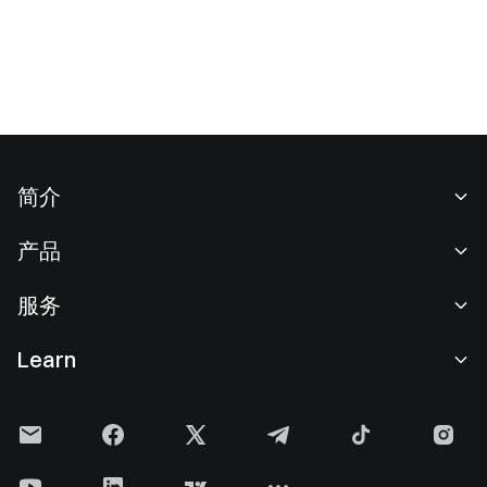
简介
关于我们
产品
职业机会
C2C
服务
新闻中心
闪兑与大宗交易
VIP 权益
F1 红牛车队官方赞助商
Learn
现货交易
机构服务
用户协议
学院
杠杆交易
建议反馈
风险警示
Gate 快讯
理财中心
公告列表
隐私政策
Gate 博客
ETF