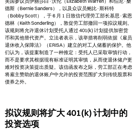
美国参议员伊丽莎白·沃伦（Elizabeth Warren）和伯尼·桑
德斯（Bernie Sanders），以及众议员鲍比·斯科特
（Bobby Scott），于 6 月 1 日致信代理劳工部长基思·索恩
德林（Keith Sonderling），敦促劳工部撤回一项拟议规则。
该规则将允许退休计划受托人通过 401(k) 计划提供加密货
币和其他替代资产。立法者表示，该举措将削弱依据《雇员
退休收入保障法》（ERISA）建立的对工人储蓄的保护。他
们认为，该提案制造了一种推定：受托人已采取审慎行动，
而不是要求其根据现有标准证明其审慎，从而使退休储户更
难对投资决策提出质疑。该信函发布之际，劳工部正在考虑
将雇主赞助的退休账户中允许的投资范围扩大到传统股票和
债券之外。
拟议规则将扩大 401(k) 计划中的
投资选项