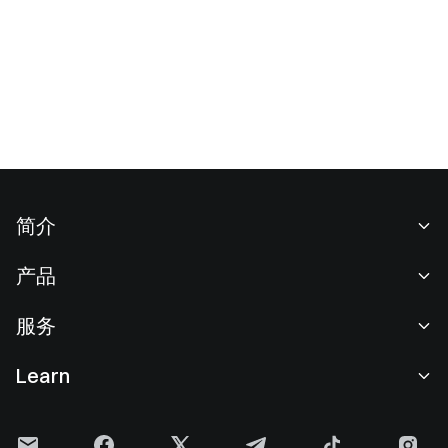
简介
关于我们
产品
职业机会
C2C
服务
新闻中心
闪兑与大宗交易
VIP 权益
F1 红牛车队官方赞助商
Learn
现货交易
机构服务
用户协议
学院
杠杆交易
建议反馈
风险警示
Gate 快讯
理财中心