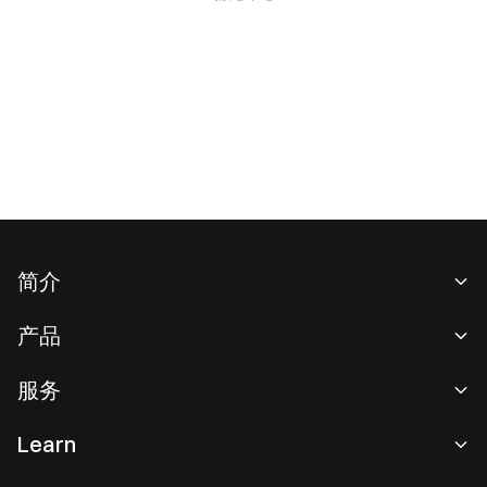
简介
关于我们
产品
职业机会
C2C
服务
新闻中心
闪兑与大宗交易
VIP 权益
F1 红牛车队官方赞助商
Learn
现货交易
机构服务
用户协议
学院
杠杆交易