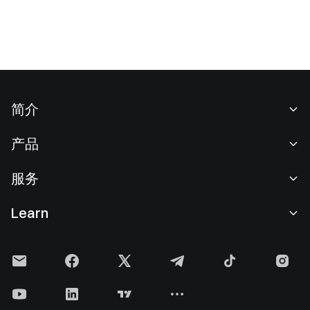
简介
关于我们
产品
职业机会
C2C
服务
新闻中心
闪兑与大宗交易
VIP 权益
F1 红牛车队官方赞助商
Learn
现货交易
机构服务
用户协议
学院
杠杆交易
建议反馈
风险警示
Gate 快讯
理财中心
公告列表
隐私政策
Gate 博客
ETF
费率标准
Cookie 政策
加密货币百科
合约