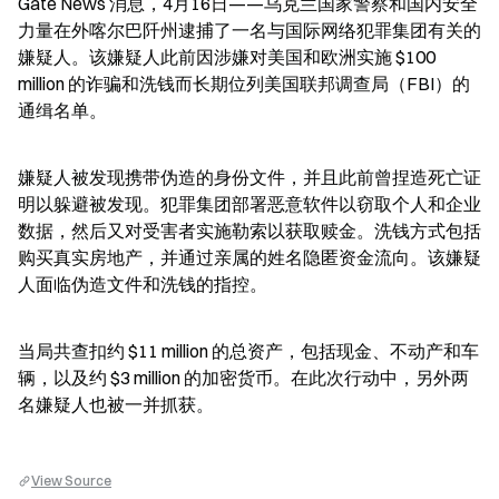
Gate News 消息，4月16日——乌克兰国家警察和国内安全
力量在外喀尔巴阡州逮捕了一名与国际网络犯罪集团有关的
嫌疑人。该嫌疑人此前因涉嫌对美国和欧洲实施 $100 
million 的诈骗和洗钱而长期位列美国联邦调查局（FBI）的
通缉名单。
嫌疑人被发现携带伪造的身份文件，并且此前曾捏造死亡证
明以躲避被发现。犯罪集团部署恶意软件以窃取个人和企业
数据，然后又对受害者实施勒索以获取赎金。洗钱方式包括
购买真实房地产，并通过亲属的姓名隐匿资金流向。该嫌疑
人面临伪造文件和洗钱的指控。
当局共查扣约 $11 million 的总资产，包括现金、不动产和车
辆，以及约 $3 million 的加密货币。在此次行动中，另外两
名嫌疑人也被一并抓获。
View Source