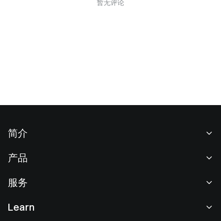
暂无评论
简介
关于我们
产品
职业机会
C2C
服务
新闻中心
闪兑与大宗交易
VIP 权益
F1 红牛车队官方赞助商
Learn
现货交易
机构服务
用户协议