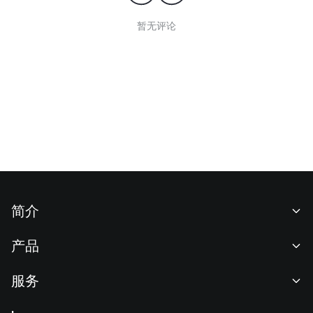
暂无评论
简介
关于我们
产品
职业机会
C2C
服务
新闻中心
闪兑与大宗交易
VIP 权益
F1 红牛车队官方赞助商