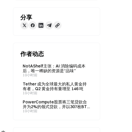
分享
作者动态
NotAShelf主张：AI 消除编码成本
后，唯一稀缺的资源是“品味”
10小时前
Tether 成为全球最大的私人黄金持
有者，Q2 黄金持有量增至 146 吨
10小时前
PowerCompute股票将三笔贷款合
并为2%的领式贷款，并以307枚BTC
作为抵押
10小时前