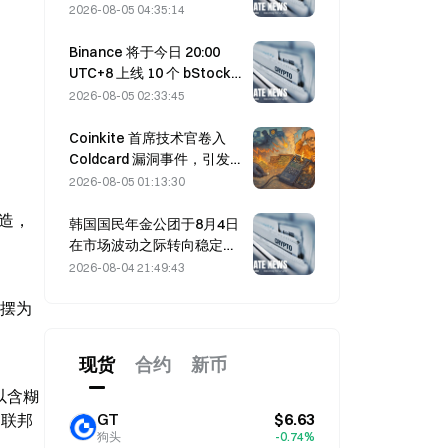
达成协议的时间推迟至8月5
2026-08-05 04:35:14
日
Binance 将于今日 20:00
UTC+8 上线 10 个 bStocks
交易对，挂单手续费为零
2026-08-05 02:33:45
Coinkite 首席技术官卷入
Coldcard 漏洞事件，引发四
轮攻击并造成 1.14 亿美元损
2026-08-05 01:13:30
失
制造，
韩国国民年金公团于8月4日
在市场波动之际转向稳定型
股票
2026-08-04 21:49:43
停摆为
现货
合约
新币
页以含糊
GT
$6.63
国联邦
狗头
-0.74%