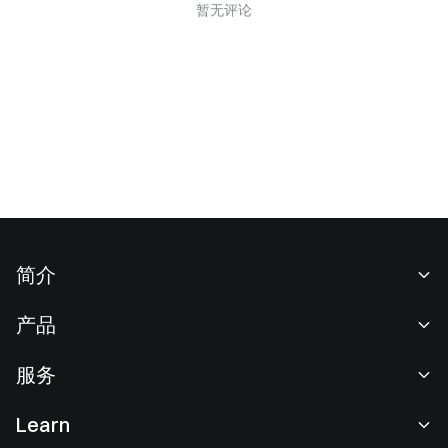
暂无评论
简介
关于我们
产品
职业机会
C2C
服务
新闻中心
闪兑与大宗交易
VIP 权益
F1 红牛车队官方赞助商
Learn
现货交易
机构服务
用户协议