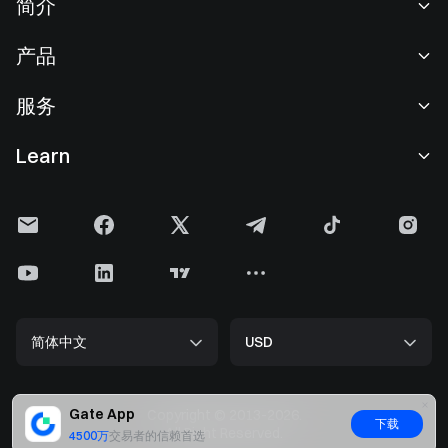
简介
关于我们
产品
职业机会
C2C
服务
新闻中心
闪兑与大宗交易
VIP 权益
F1 红牛车队官方赞助商
Learn
现货交易
机构服务
用户协议
学院
杠杆交易
建议反馈
风险警示
Gate 快讯
理财中心
公告列表
隐私政策
Gate 博客
ETF
费率标准
Cookie 政策
加密货币百科
合约
帮助中心
媒体工具包
Gate 研究院
CFD 合约
简体中文
USD
上币申请
储备金
比特币减半
股票
智能合约安全
牌照
以太坊 (ETH) 升级
Alpha
开发者中心（API）
安全方案
Gate App
Copyright © 2013-2026.
下载
大数据
Gate Pay
All Right Reserved.
4500万
交易者的信赖首选
官方验证渠道