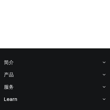
简介
关于我们
产品
职业机会
C2C
服务
新闻中心
闪兑与大宗交易
VIP 权益
F1 红牛车队官方赞助商
Learn
现货交易
机构服务
用户协议
学院
杠杆交易