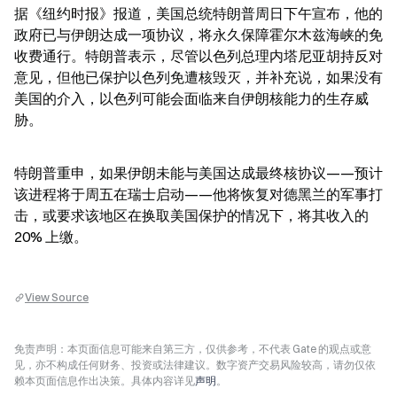
据《纽约时报》报道，美国总统特朗普周日下午宣布，他的
政府已与伊朗达成一项协议，将永久保障霍尔木兹海峡的免
收费通行。特朗普表示，尽管以色列总理内塔尼亚胡持反对
意见，但他已保护以色列免遭核毁灭，并补充说，如果没有
美国的介入，以色列可能会面临来自伊朗核能力的生存威
胁。
特朗普重申，如果伊朗未能与美国达成最终核协议——预计
该进程将于周五在瑞士启动——他将恢复对德黑兰的军事打
击，或要求该地区在换取美国保护的情况下，将其收入的 
20% 上缴。
View Source
免责声明：本页面信息可能来自第三方，仅供参考，不代表 Gate 的观点或意
见，亦不构成任何财务、投资或法律建议。数字资产交易风险较高，请勿仅依
赖本页面信息作出决策。具体内容详见
声明
。