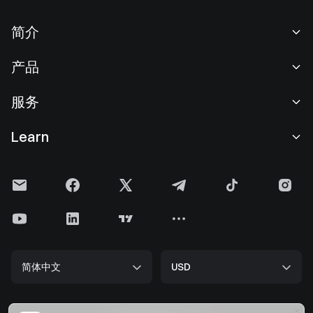
简介
关于我们
产品
职业机会
C2C
服务
新闻中心
闪兑与大宗交易
VIP 权益
F1 红牛车队官方赞助商
Learn
现货交易
机构服务
用户协议
学院
杠杆交易
建议反馈
风险警示
Gate 快讯
理财中心
公告列表
隐私政策
Gate 博客
ETF
费率标准
Cookie 政策
加密货币百科
合约
帮助中心
媒体工具包
Gate 研究院
CFD 合约
简体中文
USD
上币申请
储备金
比特币减半
股票
智能合约安全
牌照
以太坊 (ETH) 升级
Alpha