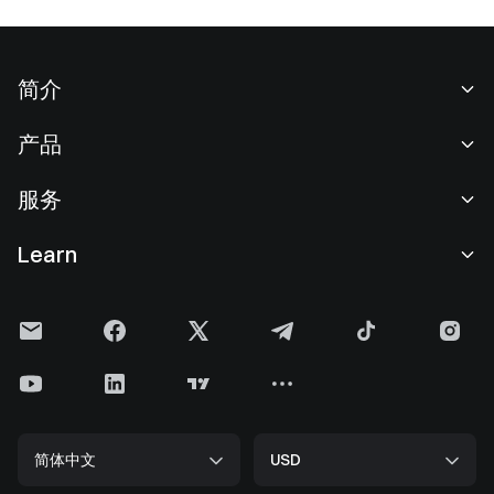
简介
关于我们
产品
职业机会
C2C
服务
新闻中心
闪兑与大宗交易
VIP 权益
F1 红牛车队官方赞助商
Learn
现货交易
机构服务
用户协议
学院
杠杆交易
建议反馈
风险警示
Gate 快讯
理财中心
公告列表
隐私政策
Gate 博客
ETF
费率标准
Cookie 政策
加密货币百科
合约
帮助中心
媒体工具包
Gate 研究院
CFD 合约
简体中文
USD
上币申请
储备金
比特币减半
股票