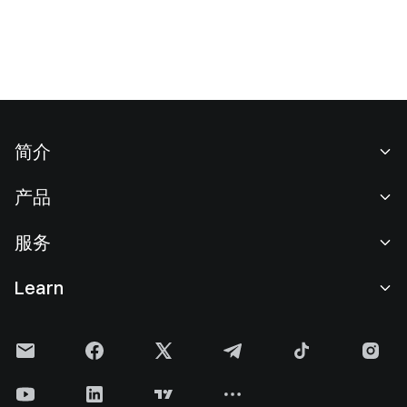
简介
关于我们
产品
职业机会
C2C
服务
新闻中心
闪兑与大宗交易
VIP 权益
F1 红牛车队官方赞助商
Learn
现货交易
机构服务
用户协议
学院
杠杆交易
建议反馈
风险警示
Gate 快讯
理财中心
公告列表
隐私政策
Gate 博客
ETF
费率标准
Cookie 政策