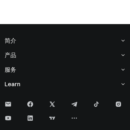
简介
关于我们
产品
职业机会
C2C
服务
新闻中心
闪兑与大宗交易
VIP 权益
F1 红牛车队官方赞助商
Learn
现货交易
机构服务
用户协议
学院
杠杆交易
建议反馈
风险警示
Gate 快讯
理财中心
公告列表
隐私政策
Gate 博客
ETF
费率标准
Cookie 政策
加密货币百科
合约
帮助中心
媒体工具包