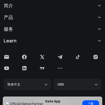
简介
关于我们
产品
职业机会
C2C
服务
新闻中心
闪兑与大宗交易
VIP 权益
F1 红牛车队官方赞助商
Learn
现货交易
机构服务
用户协议
学院
杠杆交易
建议反馈
风险警示
Gate 快讯
理财中心
公告列表
隐私政策
Gate 博客
ETF
费率标准
Cookie 政策
加密货币百科
合约
帮助中心
媒体工具包
Gate 研究院
CFD 合约
简体中文
USD
上币申请
储备金
比特币减半
股票
智能合约安全
牌照
以太坊 (ETH) 升级
Alpha
开发者中心（API）
安全方案
Gate App
Copyright © 2013-2026.
下载
大数据