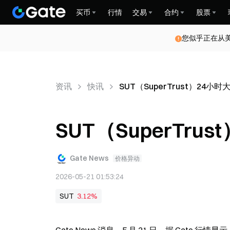
买币
行情
交易
合约
股票
您似乎正在从
资讯
快讯
SUT（SuperTrust）24小时大
SUT（SuperTrus
Gate News
价格异动
2026-05-21 01:53:24
SUT
3.12%