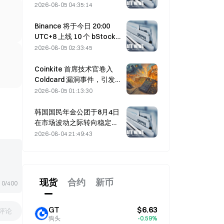
达成协议的时间推迟至8月5
2026-08-05 04:35:14
日
Binance 将于今日 20:00
UTC+8 上线 10 个 bStocks
交易对，挂单手续费为零
2026-08-05 02:33:45
Coinkite 首席技术官卷入
Coldcard 漏洞事件，引发四
轮攻击并造成 1.14 亿美元损
2026-08-05 01:13:30
失
韩国国民年金公团于8月4日
在市场波动之际转向稳定型
股票
2026-08-04 21:49:43
现货
合约
新币
0/400
GT
$6.63
评论
狗头
-0.59%