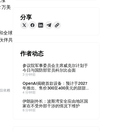
涨 
2 万美
分享
）和全球
作伙伴共
作者动态
参议院军事委员会主席威克尔计划于
今日与国防部官员科尔比会面
3 分钟前
OpenAI揭晓首款设备：预计于2027
年推出、售价300至400美元的甜甜圈
勿仅依赖
形AI音箱
4 分钟前
伊朗副外长：波斯湾安全应由地区国
家在不受外部干涉的情况下维护
8 分钟前