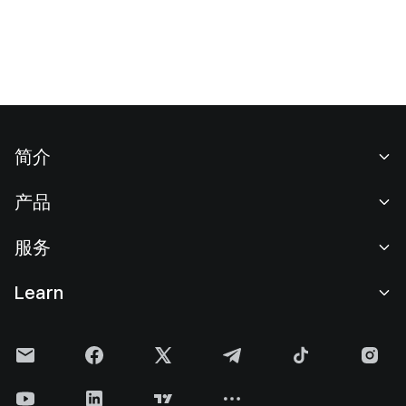
简介
关于我们
产品
职业机会
C2C
服务
新闻中心
闪兑与大宗交易
VIP 权益
F1 红牛车队官方赞助商
Learn
现货交易
机构服务
用户协议
学院
杠杆交易
建议反馈
风险警示
Gate 快讯
理财中心
公告列表
隐私政策
Gate 博客
ETF
费率标准
Cookie 政策